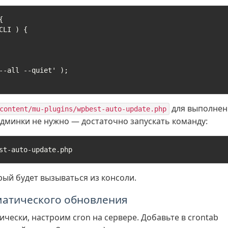


для выполнен
content/mu-plugins/wpbest-auto-update.php
админки не нужно — достаточно запускать команду:
st-auto-update.php
рый будет вызываться из консоли.
матического обновления
ески, настроим cron на сервере. Добавьте в crontab