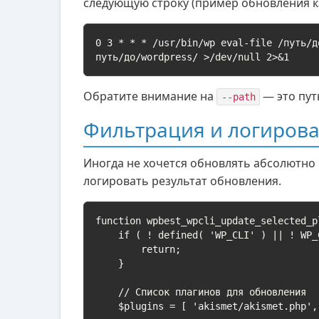
следующую строку (пример обновления ка
0 3 * * * /usr/bin/wp eval-file /путь/д
путь/до/wordpress/ >/dev/null 2>&1
Обратите внимание на
— это пут
--path
Фильтрация и логирова
Иногда не хочется обновлять абсолютно 
логировать результат обновления.
function wpbest_wpcli_update_selected_pl
    if ( ! defined( 'WP_CLI' ) || ! WP_CLI ) {

        return;

    }

    // Список плагинов для обновления

    $plugins = [ 'akismet/akismet.php', 'contact-form-7/wp-contact-form-7.php' ];
