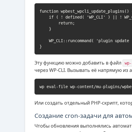
function wpbest_wpcli_update_plugins() {
    if ( ! defined( 'WP_CLI' ) || ! WP_CLI ) {

        return;

    }

    WP_CLI::runcommand( 'plugin update --all --quiet' );

}
Эту функцию можно добавить в файл
wp-
через WP-CLI. Вызывать её напрямую из 
wp eval-file wp-content/mu-plugins/wpbe
Или создать отдельный PHP-скрипт, кото
Создание cron-задачи для авто
Чтобы обновления выполнялись автоматич