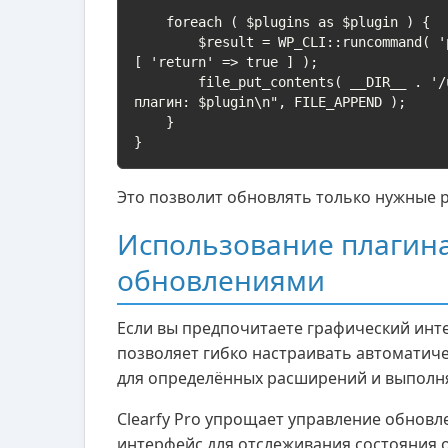
    foreach ( $plugins as $plugin ) {

        $result = WP_CLI::runcommand( 'plugin update ' . escapeshellarg( $plugin ) . ' --quiet', 
[ 'return' => true ] );

        file_put_contents( __DIR__ . '/update-log.txt', date('Y-m-d H:i:s') . " - Обновлен 
плагин: $plugin\n", FILE_APPEND );

    }

}
Это позволит обновлять только нужные 
Использование плагина 
обновлениями
Если вы предпочитаете графический инт
позволяет гибко настраивать автоматич
для определённых расширений и выполн
Clearfy Pro упрощает управление обновл
интерфейс для отслеживания состояния о