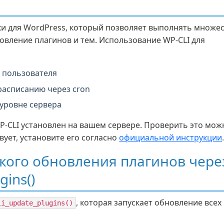
ки для WordPress, который позволяет выполнять множе
овление плагинов и тем. Использование WP-CLI для
 пользователя
расписанию через cron
 уровне сервера
P-CLI установлен на вашем сервере. Проверить это мож
твует, установите его согласно
официальной инструкции
кого обновления плагинов чере
gins()
, которая запускает обновление всех
li_update_plugins()