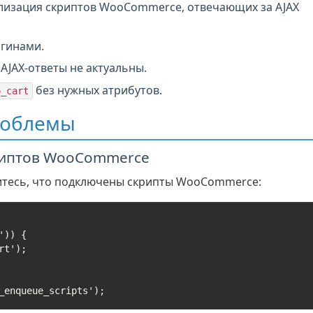
лизация скриптов WooCommerce, отвечающих за AJAX
агинами.
AJAX-ответы не актуальны.
без нужных атрибутов.
o_cart
роблемы
криптов WooCommerce
тесь, что подключены скрипты WooCommerce:
_enqueue_scripts');