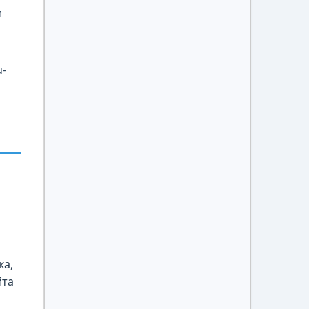
и
u-
ка,
йта