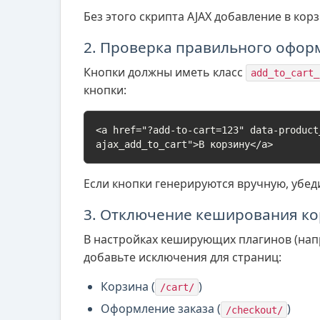
Без этого скрипта AJAX добавление в корз
2. Проверка правильного офор
Кнопки должны иметь класс
add_to_cart_
кнопки:
<a href="?add-to-cart=123" data-product
ajax_add_to_cart">В корзину</a>
Если кнопки генерируются вручную, убед
3. Отключение кеширования к
В настройках кеширующих плагинов (напри
добавьте исключения для страниц:
Корзина (
)
/cart/
Оформление заказа (
)
/checkout/