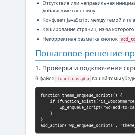
Отсутствие или неправильная инициа
добавление в корзину.
Конфликт JavaScript между темой и пл
Кеширование страниц, из-за которого 
Некорректная разметка кнопок
add_t
Пошаговое решение п
1. Проверка и подключение с
В файле
вашей темы убеди
functions.php
function theme_enqueue_scripts() {

    if (function_exists('is_woocommerce')) {

        wp_enqueue_script('wc-add-to-cart');

    }

}

add_action('wp_enqueue_scripts', 'theme