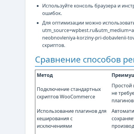
Используйте консоль браузера и инст
ошибок.
Для оптимизации можно использовать пл
utm_source=wpbest.ru&utm_medium=ar
neobnovleniya-korziny-pri-dobavlenii
скриптов.
Сравнение способов р
Метод
Преимущ
Простой 
Подключение стандартных
не требу
скриптов WooCommerce
плагинов
Использование плагинов для
Автомати
кеширования с
сохраняе
исключениями
производ