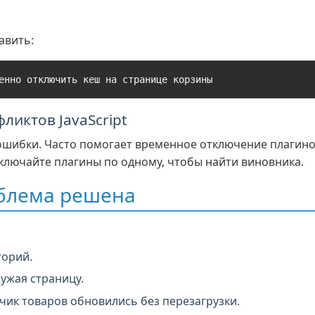
авить:
енно отключить кеш на странице корзины
ликтов JavaScript
 ошибки. Часто помогает временное отключение плагин
включайте плагины по одному, чтобы найти виновника.
облема решена
горий.
ружая страницу.
чик товаров обновились без перезагрузки.