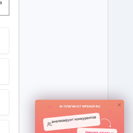
в
×
AI-ПЛАГИН ОТ WPSHOP.RU
анализирует конкурентов
пишет статьи