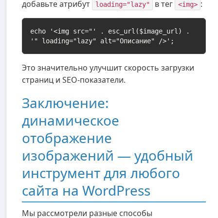
добавьте атрибут
в тег
:
loading="lazy"
<img>
echo '<img src="' . esc_url($image_url) . 
'" loading="lazy" alt="Описание" />';
Это значительно улучшит скорость загрузки
страниц и SEO-показатели.
Заключение:
динамическое
отображение
изображений — удобный
инструмент для любого
сайта на WordPress
Мы рассмотрели разные способы