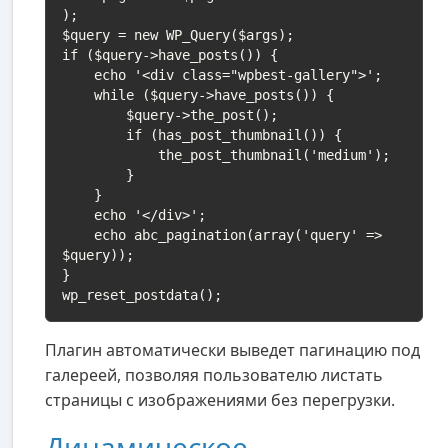
);

$query = new WP_Query($args);

if ($query->have_posts()) {

    echo '<div class="wpbest-gallery">';

    while ($query->have_posts()) {

        $query->the_post();

        if (has_post_thumbnail()) {

            the_post_thumbnail('medium');

        }

    }

    echo '</div>';

    echo abc_pagination(array('query' => 
$query));

}

wp_reset_postdata();
Плагин автоматически выведет пагинацию под
галереей, позволяя пользователю листать
страницы с изображениями без перегрузки.
Динамическое