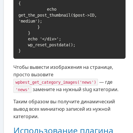
{

            echo 
get_the_post_thumbnail($post->ID, 
'medium');

        }

    }

    echo '</div>';

    wp_reset_postdata();

}
Чтобы вывести изображения на странице,
просто вызовите
— где
wpbest_get_category_images('news')
замените на нужный slug категории.
'news'
Таким образом вы получите динамический
вывод всех миниатюр записей из нужной
категории.
Использование плагина