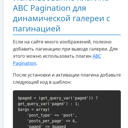
ABC Pagination для
динамической галереи с
пагинацией
Если на сайте много изображений, полезно
добавить пагинацию при выводе галереи. Для
этого можно использовать плагин
ABC
Pagination
.
После установки и активации плагина добавьте
следующий код в шаблон:
$paged = (get_query_var('paged')) ? 
get_query_var('paged') : 1;

$args = array(

    'post_type' => 'post',

    'posts_per_page' => 6,

    'paged' => $paged
