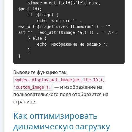
    $image = get_field($field_name, 
$post_id);

    if ($image) {

        echo '<img src="' . 
esc_url($image['sizes']['medium']) . '" 
alt="' . esc_attr($image['alt']) . '" />';

    } else {

        echo 'Изображение не задано.';

    }

}
Вызовите функцию так:
wpbest_display_acf_image(get_the_ID(),
— и изображение из
'custom_image');
пользовательского поля отобразится на
странице.
Как оптимизировать
динамическую загрузку