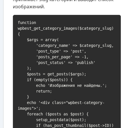
изображений.
function 
wpbest_get_category_images($category_slug) 
{

    $args = array(

        'category_name' => $category_slug,

        'post_type' => 'post',

        'posts_per_page' => -1,

        'post_status' => 'publish'

    );

    $posts = get_posts($args);

    if (empty($posts)) {

        echo 'Изображения не найдены.';

        return;

    }

    echo '<div class="wpbest-category-
images">';

    foreach ($posts as $post) {

        setup_postdata($post);

        if (has_post_thumbnail($post->ID)) 