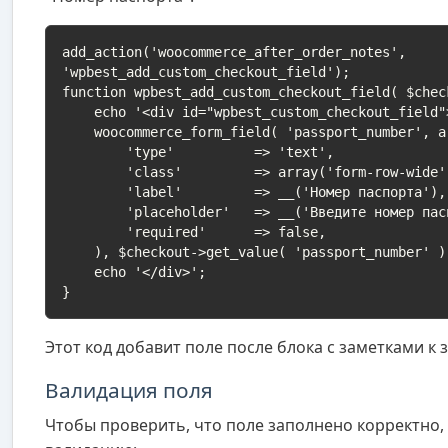
add_action('woocommerce_after_order_notes', 
'wpbest_add_custom_checkout_field');

function wpbest_add_custom_checkout_field( $check
    echo '<div id="wpbest_custom_checkout_field">';

    woocommerce_form_field( 'passport_number', array(

        'type'          => 'text',

        'class'         => array('form-row-wide'),

        'label'         => __('Номер паспорта'),

        'placeholder'   => __('Введите номер паспорта'),

        'required'      => false,

    ), $checkout->get_value( 'passport_number' ));

    echo '</div>';

}
Этот код добавит поле после блока с заметками к з
Валидация поля
Чтобы проверить, что поле заполнено корректно,