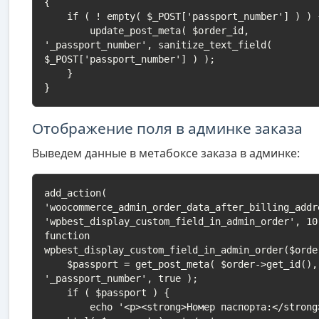
{

    if ( ! empty( $_POST['passport_number'] ) ) {

        update_post_meta( $order_id, 
'_passport_number', sanitize_text_field( 
$_POST['passport_number'] ) );

    }

}
Отображение поля в админке заказа
Выведем данные в метабоксе заказа в админке:
add_action( 
'woocommerce_admin_order_data_after_billing_addr
'wpbest_display_custom_field_in_admin_order', 10,
function 
wpbest_display_custom_field_in_admin_order($order
    $passport = get_post_meta( $order->get_id(), 
'_passport_number', true );

    if ( $passport ) {

        echo '<p><strong>Номер паспорта:</strong> ' . 