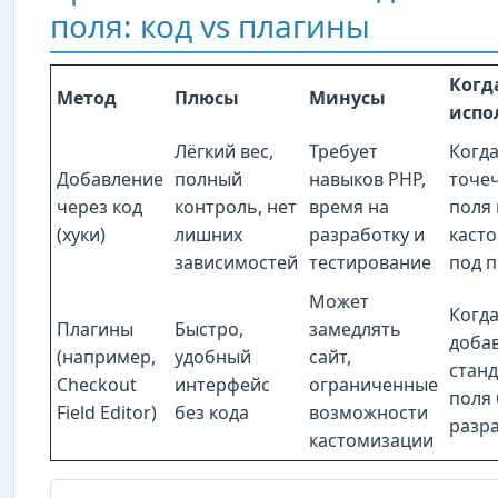
поля: код vs плагины
Когд
Метод
Плюсы
Минусы
испо
Лёгкий вес,
Требует
Когд
Добавление
полный
навыков PHP,
точе
через код
контроль, нет
время на
поля 
(хуки)
лишних
разработку и
каст
зависимостей
тестирование
под п
Может
Когд
Плагины
Быстро,
замедлять
доба
(например,
удобный
сайт,
стан
Checkout
интерфейс
ограниченные
поля 
Field Editor)
без кода
возможности
разр
кастомизации