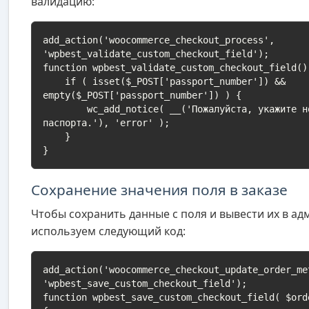
валидацию:
add_action('woocommerce_checkout_process', 
'wpbest_validate_custom_checkout_field');

function wpbest_validate_custom_checkout_field() 
    if ( isset($_POST['passport_number']) && 
empty($_POST['passport_number']) ) {

        wc_add_notice( __('Пожалуйста, укажите номер 
паспорта.'), 'error' );

    }

}
Сохранение значения поля в заказе
Чтобы сохранить данные с поля и вывести их в ад
используем следующий код:
add_action('woocommerce_checkout_update_order_me
'wpbest_save_custom_checkout_field');

function wpbest_save_custom_checkout_field( $ord