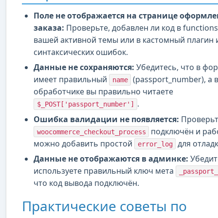
Поле не отображается на странице оформл
заказа:
Проверьте, добавлен ли код в function
вашей активной темы или в кастомный плагин и
синтаксических ошибок.
Данные не сохраняются:
Убедитесь, что в фо
имеет правильный
(passport_number), а 
name
обработчике вы правильно читаете
.
$_POST['passport_number']
Ошибка валидации не появляется:
Проверьте
подключён и раб
woocommerce_checkout_process
можно добавить простой
для отладк
error_log
Данные не отображаются в админке:
Убедит
используете правильный ключ мета
_passport_
что код вывода подключён.
Практические советы по